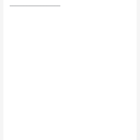
__________________