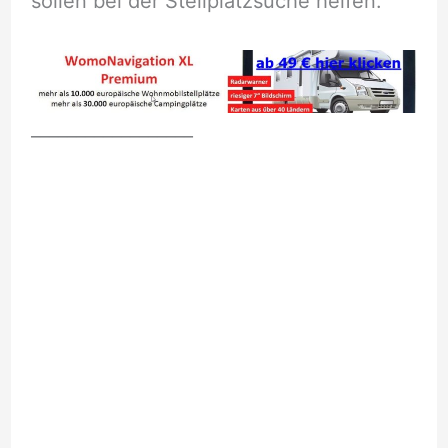
sollen bei der Stellplatzsuche helfen.
__________________