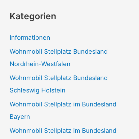
c
Kategorien
h
e
Informationen
n
Wohnmobil Stellplatz Bundesland
n
Nordrhein-Westfalen
a
Wohnmobil Stellplatz Bundesland
c
Schleswig Holstein
h
:
Wohnmobil Stellplatz im Bundesland
Bayern
Wohnmobil Stellplatz im Bundesland