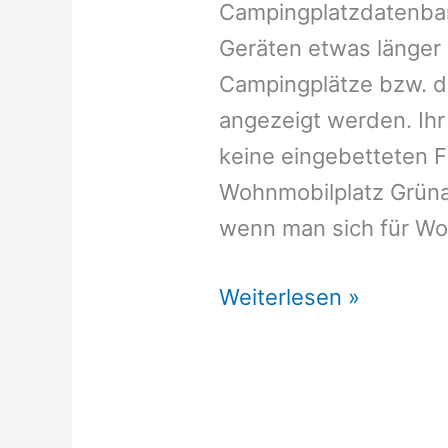
Campingplatzdatenban
Geräten etwas länger l
Campingplätze bzw. d
angezeigt werden. Ihr
keine eingebetteten 
Wohnmobilplatz Grüna
wenn man sich für Woh
Wohnmobilstellplätze
Weiterlesen »
Grüna