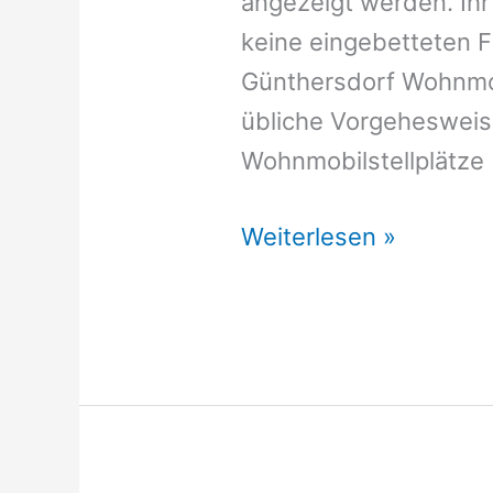
angezeigt werden. Ihr
keine eingebetteten 
Günthersdorf Wohnmob
übliche Vorgehesweis
Wohnmobilstellplätze
Wohnmobilstellplätze
Weiterlesen »
Günthersdorf