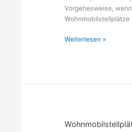
Vorgehesweise, wenn 
Wohnmobilstellplätze
Wohnmobilstellplätze
Weiterlesen »
Harnekop
Wohnmobilstellplä