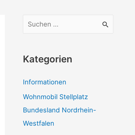
S
u
c
Kategorien
h
e
Informationen
n
Wohnmobil Stellplatz
n
Bundesland Nordrhein-
a
Westfalen
c