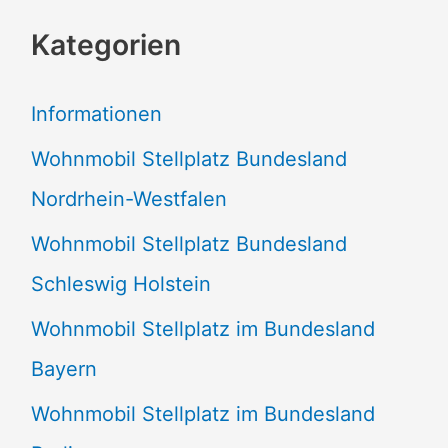
c
Kategorien
h
e
Informationen
n
Wohnmobil Stellplatz Bundesland
n
Nordrhein-Westfalen
a
Wohnmobil Stellplatz Bundesland
c
Schleswig Holstein
h
:
Wohnmobil Stellplatz im Bundesland
Bayern
Wohnmobil Stellplatz im Bundesland