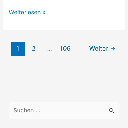
Wohnmobilstellplätze
Weiterlesen »
Döringsdorf
1
2
…
106
Weiter
→
S
u