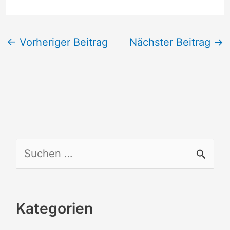
←
Vorheriger Beitrag
Nächster Beitrag
→
S
u
c
Kategorien
h