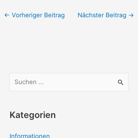
←
Vorheriger Beitrag
Nächster Beitrag
→
S
u
c
Kategorien
h
e
Informationen