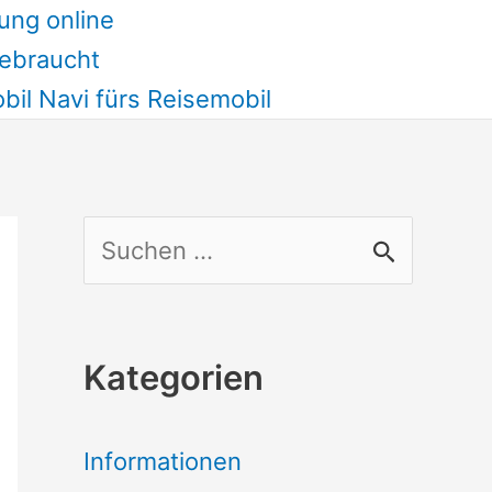
ung online
ebraucht
il Navi fürs Reisemobil
S
u
c
Kategorien
h
e
Informationen
n