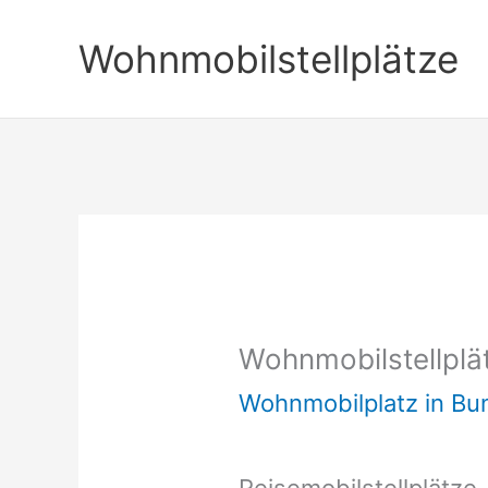
Zum
Wohnmobilstellplätze
Inhalt
springen
Wohnmobilstellplä
Wohnmobilplatz in B