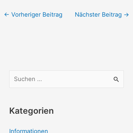
←
Vorheriger Beitrag
Nächster Beitrag
→
S
u
c
Kategorien
h
e
Informationen