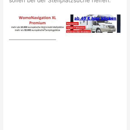
sollen bei der Stellplatzsuche helfen.
__________________