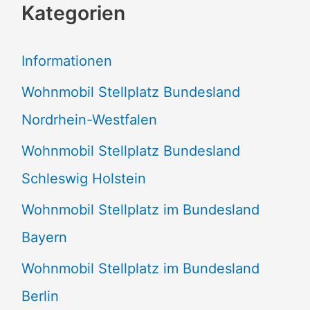
Kategorien
h
e
Informationen
n
Wohnmobil Stellplatz Bundesland
n
Nordrhein-Westfalen
a
Wohnmobil Stellplatz Bundesland
c
Schleswig Holstein
h
:
Wohnmobil Stellplatz im Bundesland
Bayern
Wohnmobil Stellplatz im Bundesland
Berlin