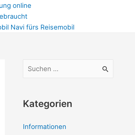
ung online
ebraucht
il Navi fürs Reisemobil
S
u
c
Kategorien
h
e
Informationen
n