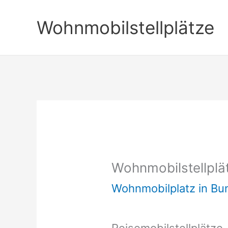
Zum
Wohnmobilstellplätze
Inhalt
springen
Wohnmobilstellplä
Wohnmobilplatz in B