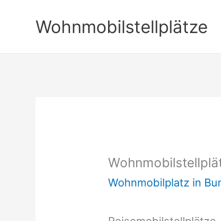
Zum
Wohnmobilstellplätze
Inhalt
springen
Wohnmobilstellplä
Wohnmobilplatz in B