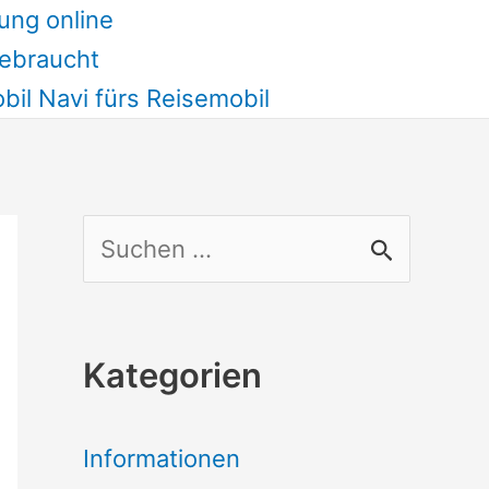
ung online
ebraucht
il Navi fürs Reisemobil
S
u
c
Kategorien
h
e
Informationen
n