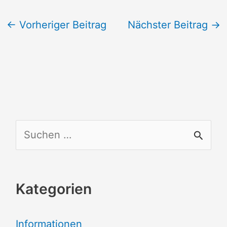
←
Vorheriger Beitrag
Nächster Beitrag
→
S
u
c
Kategorien
h
e
Informationen