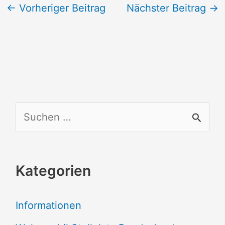
←
Vorheriger Beitrag
Nächster Beitrag
→
S
u
c
Kategorien
h
e
Informationen
n