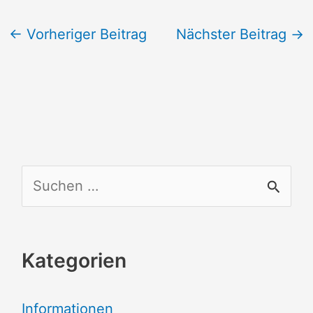
←
Vorheriger Beitrag
Nächster Beitrag
→
S
u
c
Kategorien
h
e
Informationen