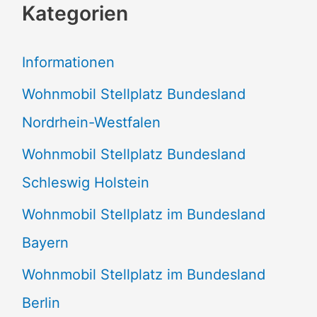
Kategorien
h
e
Informationen
n
Wohnmobil Stellplatz Bundesland
n
Nordrhein-Westfalen
a
Wohnmobil Stellplatz Bundesland
c
Schleswig Holstein
h
:
Wohnmobil Stellplatz im Bundesland
Bayern
Wohnmobil Stellplatz im Bundesland
Berlin