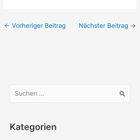
←
Vorheriger Beitrag
Nächster Beitrag
→
S
u
c
Kategorien
h