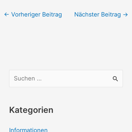
←
Vorheriger Beitrag
Nächster Beitrag
→
S
u
c
Kategorien
h
e
Informationen