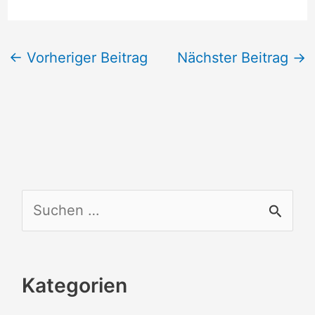
←
Vorheriger Beitrag
Nächster Beitrag
→
S
u
c
Kategorien
h