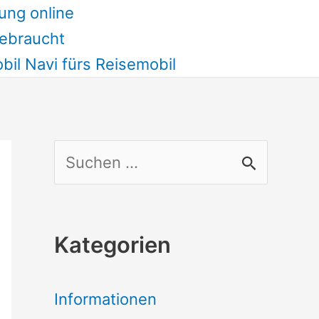
ung online
ebraucht
il Navi fürs Reisemobil
S
u
c
Kategorien
h
e
Informationen
n