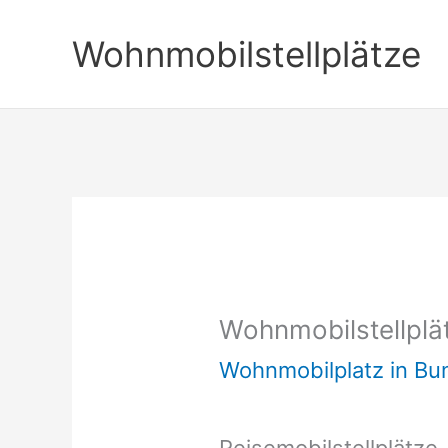
Zum
Wohnmobilstellplätze
Inhalt
springen
Wohnmobilstellplä
Wohnmobilplatz in B