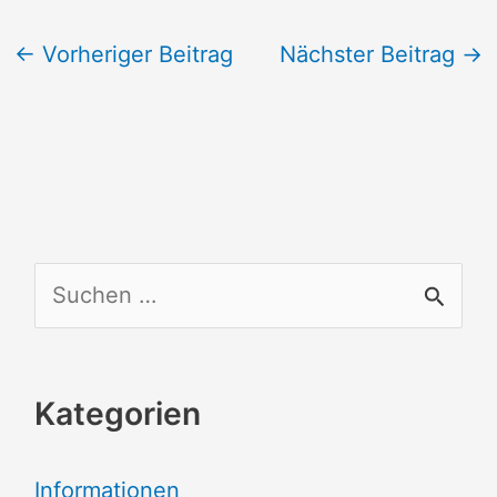
←
Vorheriger Beitrag
Nächster Beitrag
→
S
u
c
Kategorien
h
e
Informationen