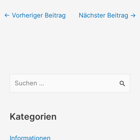
←
Vorheriger Beitrag
Nächster Beitrag
→
S
u
c
Kategorien
h
e
Informationen