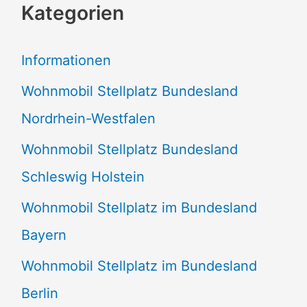
Kategorien
h
e
Informationen
n
Wohnmobil Stellplatz Bundesland
n
Nordrhein-Westfalen
a
Wohnmobil Stellplatz Bundesland
c
Schleswig Holstein
h
:
Wohnmobil Stellplatz im Bundesland
Bayern
Wohnmobil Stellplatz im Bundesland
Berlin