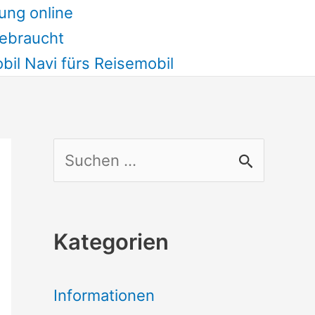
ung online
ebraucht
il Navi fürs Reisemobil
S
u
c
Kategorien
h
e
Informationen
n