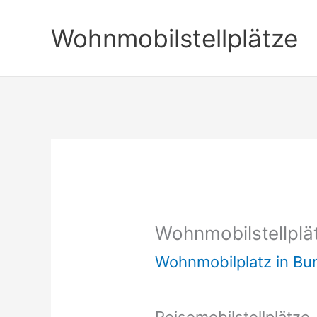
Zum
Wohnmobilstellplätze
Inhalt
springen
Wohnmobilstellplä
Wohnmobilplatz in B