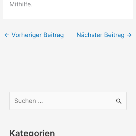
Mithilfe.
←
Vorheriger Beitrag
Nächster Beitrag
→
S
u
c
Kategorien
h