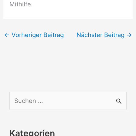
Mithilfe.
←
Vorheriger Beitrag
Nächster Beitrag
→
S
u
c
Kategorien
h