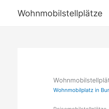
Zum
Wohnmobilstellplätze
Inhalt
springen
Wohnmobilstellplät
Wohnmobilplatz in B