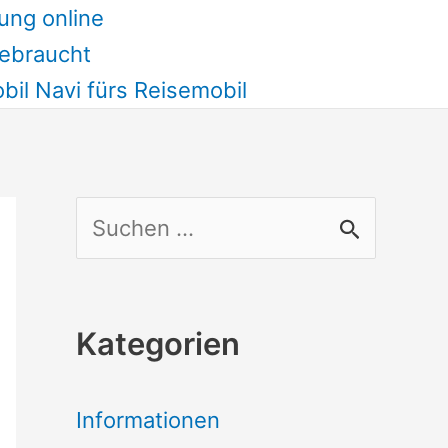
ung online
ebraucht
il Navi fürs Reisemobil
S
u
c
Kategorien
h
e
Informationen
n