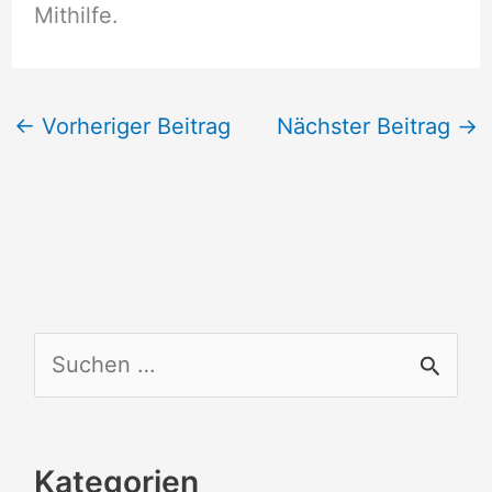
Mithilfe.
←
Vorheriger Beitrag
Nächster Beitrag
→
S
u
c
Kategorien
h