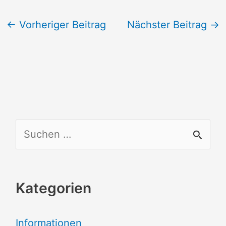
←
Vorheriger Beitrag
Nächster Beitrag
→
S
u
c
Kategorien
h
e
Informationen