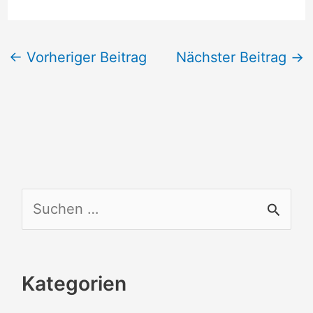
←
Vorheriger Beitrag
Nächster Beitrag
→
S
u
c
Kategorien
h