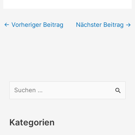
←
Vorheriger Beitrag
Nächster Beitrag
→
S
u
c
Kategorien
h