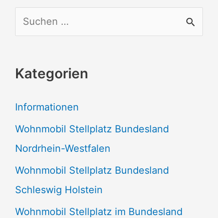
S
u
c
Kategorien
h
e
Informationen
n
Wohnmobil Stellplatz Bundesland
n
Nordrhein-Westfalen
a
Wohnmobil Stellplatz Bundesland
c
Schleswig Holstein
h
:
Wohnmobil Stellplatz im Bundesland