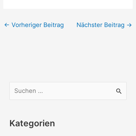
←
Vorheriger Beitrag
Nächster Beitrag
→
S
u
c
Kategorien
h