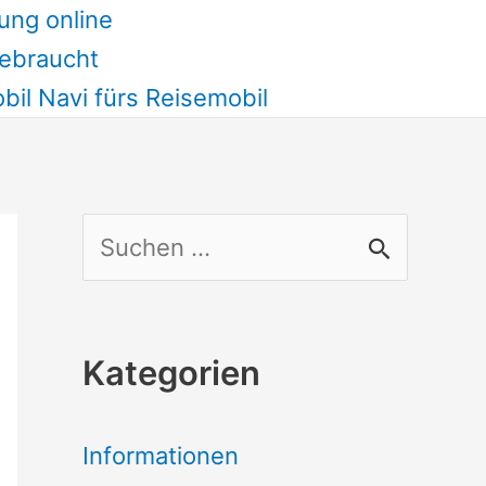
ung online
ebraucht
il Navi fürs Reisemobil
S
u
c
Kategorien
h
e
Informationen
n