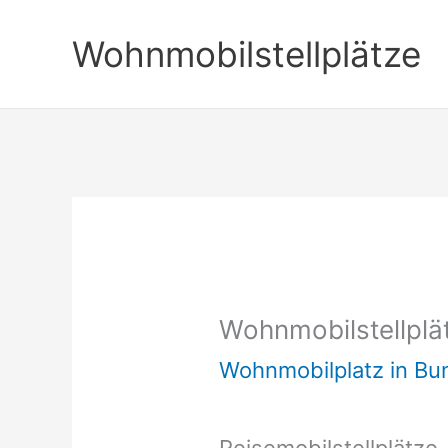
Zum
Wohnmobilstellplätze
Inhalt
springen
Wohnmobilstellplät
Wohnmobilplatz in B