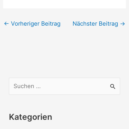
←
Vorheriger Beitrag
Nächster Beitrag
→
S
u
c
Kategorien
h