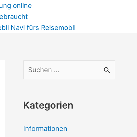
ung online
ebraucht
il Navi fürs Reisemobil
S
u
c
Kategorien
h
e
Informationen
n