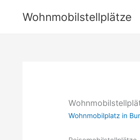
Zum
Wohnmobilstellplätze
Inhalt
springen
Wohnmobilstellplä
Wohnmobilplatz in B