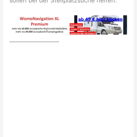
sollen bei der Stellplatzsuche helfen.
__________________