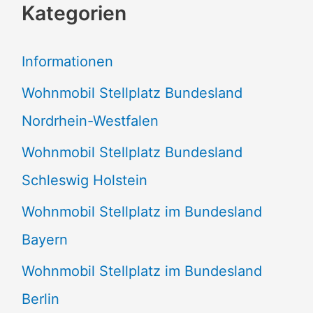
Kategorien
h
e
Informationen
n
Wohnmobil Stellplatz Bundesland
n
Nordrhein-Westfalen
a
Wohnmobil Stellplatz Bundesland
c
Schleswig Holstein
h
:
Wohnmobil Stellplatz im Bundesland
Bayern
Wohnmobil Stellplatz im Bundesland
Berlin