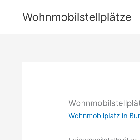
Zum
Wohnmobilstellplätze
Inhalt
springen
Wohnmobilstellplä
Wohnmobilplatz in B