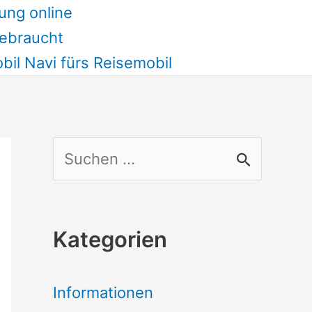
ung online
ebraucht
il Navi fürs Reisemobil
S
u
c
Kategorien
h
e
Informationen
n