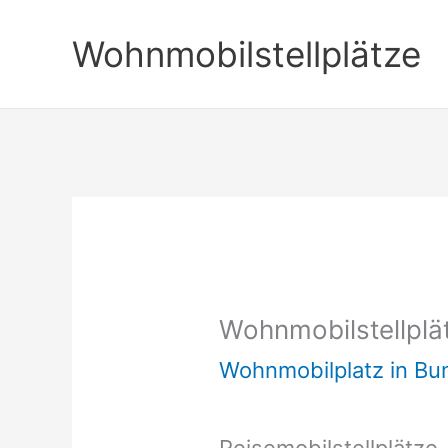
Zum
Wohnmobilstellplätze
Inhalt
springen
Wohnmobilstellpl
Wohnmobilplatz in B