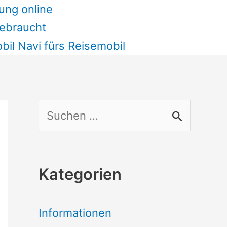
ung online
ebraucht
il Navi fürs Reisemobil
S
u
c
Kategorien
h
e
Informationen
n