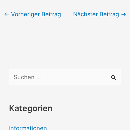
←
Vorheriger Beitrag
Nächster Beitrag
→
S
u
c
Kategorien
h
e
Informationen