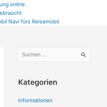
ung online
ebraucht
il Navi fürs Reisemobil
S
u
c
Kategorien
h
e
Informationen
n