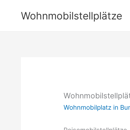
Zum
Wohnmobilstellplätze
Inhalt
springen
Wohnmobilstellplä
Wohnmobilplatz in B