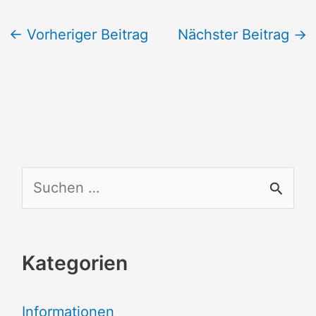
←
Vorheriger Beitrag
Nächster Beitrag
→
S
u
c
Kategorien
h
e
Informationen