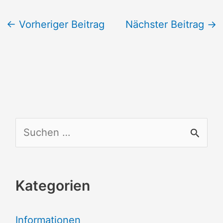
←
Vorheriger Beitrag
Nächster Beitrag
→
S
u
c
Kategorien
h
e
Informationen