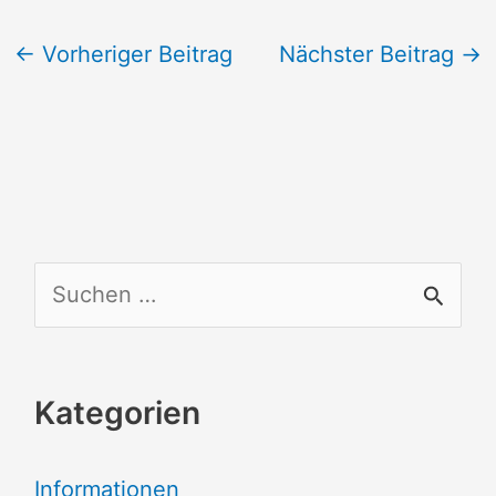
←
Vorheriger Beitrag
Nächster Beitrag
→
S
u
c
Kategorien
h
e
Informationen