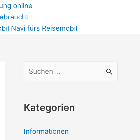
ung online
ebraucht
il Navi fürs Reisemobil
S
u
c
Kategorien
h
e
Informationen
n