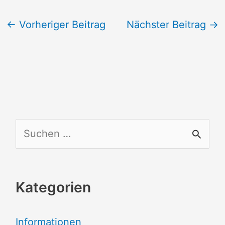
←
Vorheriger Beitrag
Nächster Beitrag
→
S
u
c
Kategorien
h
e
Informationen