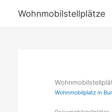
Zum
Wohnmobilstellplätze
Inhalt
springen
Wohnmobilstellplä
Wohnmobilplatz in B