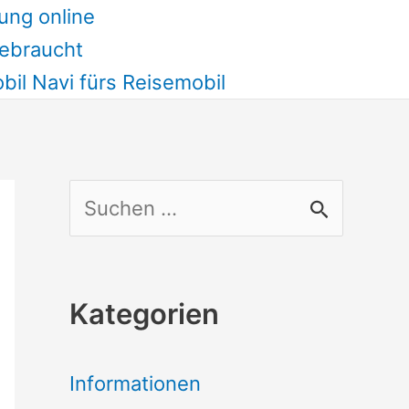
ung online
ebraucht
il Navi fürs Reisemobil
S
u
c
Kategorien
h
e
Informationen
n