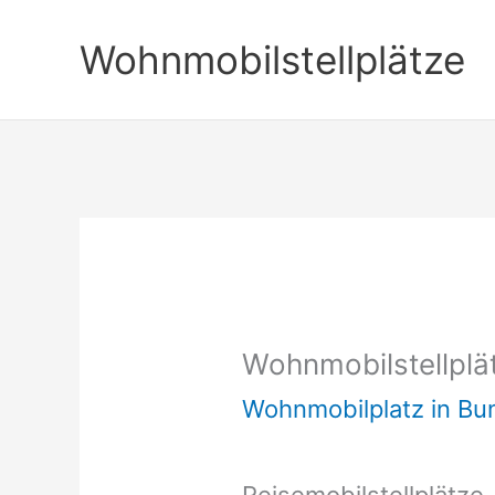
Zum
Wohnmobilstellplätze
Inhalt
springen
Wohnmobilstellplät
Wohnmobilplatz in B