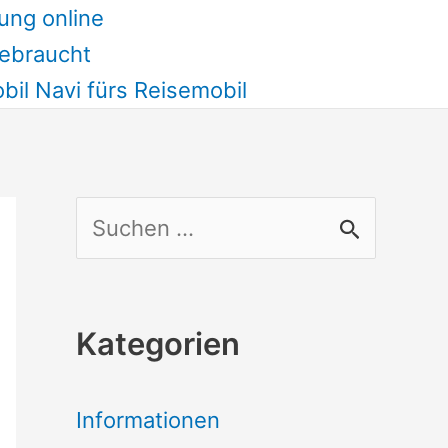
ung online
ebraucht
il Navi fürs Reisemobil
S
u
c
Kategorien
h
e
Informationen
n