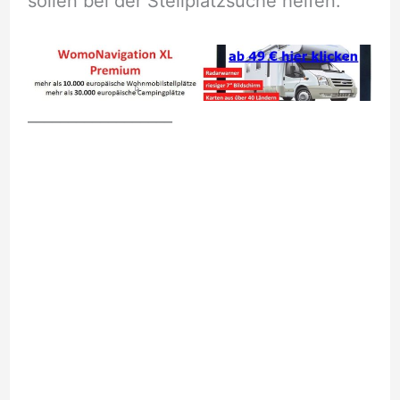
sollen bei der Stellplatzsuche helfen.
__________________