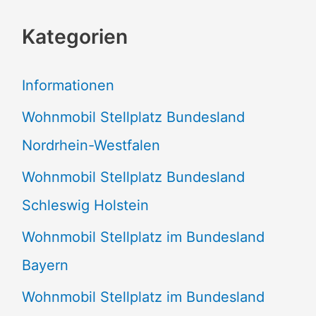
c
Kategorien
h
e
Informationen
n
Wohnmobil Stellplatz Bundesland
n
Nordrhein-Westfalen
a
Wohnmobil Stellplatz Bundesland
c
Schleswig Holstein
h
:
Wohnmobil Stellplatz im Bundesland
Bayern
Wohnmobil Stellplatz im Bundesland