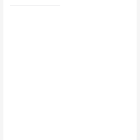
__________________