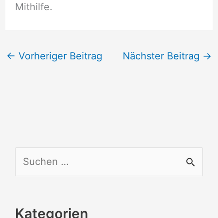
Mithilfe.
←
Vorheriger Beitrag
Nächster Beitrag
→
S
u
c
Kategorien
h