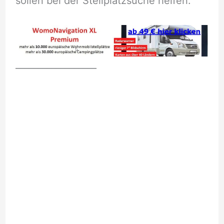
sollen bei der Stellplatzsuche helfen.
__________________