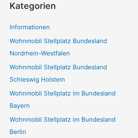
Kategorien
h
e
Informationen
n
Wohnmobil Stellplatz Bundesland
n
Nordrhein-Westfalen
a
Wohnmobil Stellplatz Bundesland
c
Schleswig Holstein
h
:
Wohnmobil Stellplatz im Bundesland
Bayern
Wohnmobil Stellplatz im Bundesland
Berlin