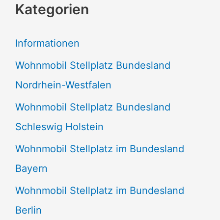
Kategorien
h
e
Informationen
n
Wohnmobil Stellplatz Bundesland
n
Nordrhein-Westfalen
a
Wohnmobil Stellplatz Bundesland
c
Schleswig Holstein
h
:
Wohnmobil Stellplatz im Bundesland
Bayern
Wohnmobil Stellplatz im Bundesland
Berlin