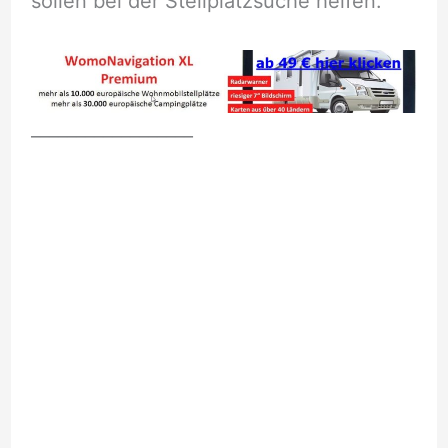
sollen bei der Stellplatzsuche helfen.
__________________